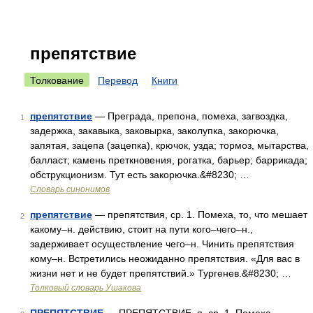
препятствие
Толкование
Перевод
Книги
препятствие
— Преграда, препона, помеха, загвоздка,
1
задержка, закавыка, заковырка, заколупка, закорючка,
запятая, зацепа (зацепка), крючок, узда; тормоз, мытарства,
балласт; камень преткновения, рогатка, барьер; баррикада;
обструкционизм. Тут есть закорючка.&#8230; …
Словарь синонимов
препятствие
— препятствия, ср. 1. Помеха, то, что мешает
2
какому–н. действию, стоит на пути кого–чего–н.,
задерживает осуществление чего–н. Чинить препятствия
кому–н. Встретились неожиданно препятствия. «Для вас в
жизни нет и не будет препятствий.» Тургенев.&#8230; …
Толковый словарь Ушакова