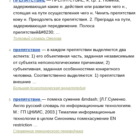
ПРЕПЯТСТВИЕ
— ПРЕПЯТСТВИЕ, я, ср. 1. Помеха,
3
задерживающая какие н. действия или развитие чего н.,
стоящая на пути осуществления чего н. Чинить препятствия
кому н. Преодолеть все препятствия. 2. Преграда на пути,
задерживающая передвижение. Полоса
препятствий&#8230; …
Толковый словарь Ожегова
препятствие
— в каждом препятствии выделяются два
4
аспекта: 1) его объективная часть, заданная независимыми
от субъекта непсихологическими причинами; 2)
субъективная, заданная особенностями конкретного
человека. Соответственно выделяются: 1) препятствия
внешние …
Большая психологическая энциклопедия
препятствие
— помеха сужение &mdash; [Л.Г.Суменко.
5
Англо русский словарь по информационным технологиям.
М.: ГП ЦНИИС, 2003.] Тематики информационные
технологии в целом Синонимы помехасужение EN
restriction …
Справочник технического переводчика