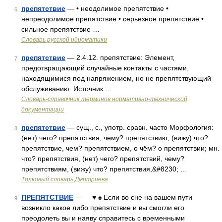
препятствие
— • неодолимое препятствие •
6
непреодолимое препятствие • серьезное препятствие •
сильное препятствие …
Словарь русской идиоматики
препятствие
— 2.4.12. препятствие: Элемент,
7
предотвращающий случайные контакты с частями,
находящимися под напряжением, но не препятствующий
обслуживанию. Источник …
Словарь-справочник терминов нормативно-технической
документации
препятствие
— сущ., с., употр. сравн. часто Морфология:
8
(нет) чего? препятствия, чему? препятствию, (вижу) что?
препятствие, чем? препятствием, о чём? о препятствии; мн.
что? препятствия, (нет) чего? препятствий, чему?
препятствиям, (вижу) что? препятствия,&#8230; …
Толковый словарь Дмитриева
ПРЕПЯТСТВИЕ
— ♥ ♠ Если во сне на вашем пути
9
возникло какое либо препятствие и вы смогли его
преодолеть вы и наяву справитесь с временными