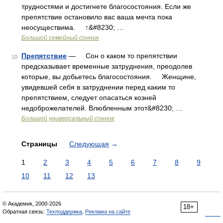
трудностями и достигнете благосостояния. Если же
препятствие остановило вас ваша мечта пока
неосуществима. ↑&#8230; …
Большой семейный сонник
Препятствие
— Сон о каком то препятствии
10
предсказывает временные затруднения, преодолев
которые, вы добьетесь благосостояния. Женщине,
увидевшей себя в затруднении перед каким то
препятствием, следует опасаться козней
недоброжелателей. Влюбленным этот&#8230; …
Большой универсальный сонник
Страницы
Следующая
→
1
2
3
4
5
6
7
8
9
10
11
12
13
© Академик, 2000-2026
18+
Обратная связь:
Техподдержка
,
Реклама на сайте